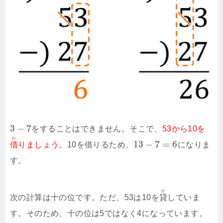
3
−
7
をすることはできません。そこで、
53から10を
か
13
−
7
=
6
借
りましょう。
10を借りるため、
になりま
す。
か
次の計算は十の位です。ただ、53は10を
貸
していま
す。そのため、十の位は5ではなく4になっています。