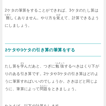
2ケタの筆算をすることができれば、3ケタのたし算は
むずか
おぼ
難
しくありません。やり方を
覚
えて、計算できるよう
にしましょう。
2ケタや3ケタの引き算の筆算をする
まな
べんきょう
たし算を
学
んだあと、つぎに
勉強
するべきはくり下が
りのある引き算です。2ケタや3ケタの引き算はどのよ
うに筆算すればいいのでしょうか。さきほどと同じよ
もんだい
うに、筆算によって
問題
をときましょう。
たとえば、以下の計算をします。