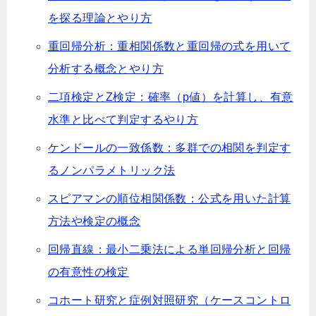
を探る理論とやり方
重回帰分析：重相関係数と重回帰の式を用いて
分析する概念とやり方
二項検定とZ検定：確率（p値）を計算し、有意
水準と比べて判定するやり方
ケンドールの一致係数：多群での相関を判定す
るノンパラメトリック法
スピアマンの順位相関係数：公式を用いた計算
方法や検定の概念
回帰直線：最小二乗法による単回帰分析と回帰
の有意性の検定
コホート研究と症例対照研究（ケースコントロ