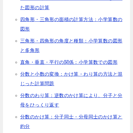
た図形の計算
四角形・三角形の面積の計算方法：小学算数の
図形
三角形・四角形の角度と種類：小学算数の図形
と多角形
直角・垂直・平行の関係：小学算数での図形
分数と小数の変換：かけ算・わり算の方法と混
じった計算問題
分数のわり算：逆数のかけ算により、分子と分
母をひっくり返す
分数のかけ算：分子同士・分母同士のかけ算と
約分