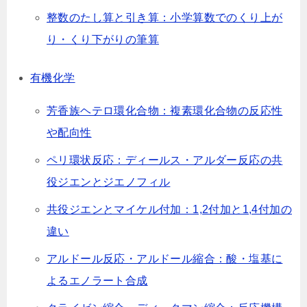
整数のたし算と引き算：小学算数でのくり上が
り・くり下がりの筆算
有機化学
芳香族ヘテロ環化合物：複素環化合物の反応性
や配向性
ペリ環状反応：ディールス・アルダー反応の共
役ジエンとジエノフィル
共役ジエンとマイケル付加：1,2付加と1,4付加の
違い
アルドール反応・アルドール縮合：酸・塩基に
よるエノラート合成