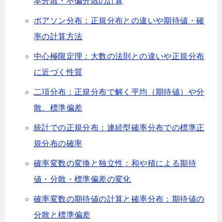
本分散・不偏分散の計算
ポアソン分布：正規分布との違いや期待値・確
率の計算方法
中心極限定理：大数の法則との違いや正規分布
に近づく性質
二項分布：正規分布で解く平均（期待値）や分
散、標準偏差
統計での正規分布：連続型確率分布での標準正
規分布の確率
確率変数の変換と独立性：和や積による期待
値・分散・標準偏差の変化
確率変数の期待値の計算と確率分布：期待値の
分散と標準偏差