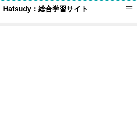
Hatsudy：総合学習サイト