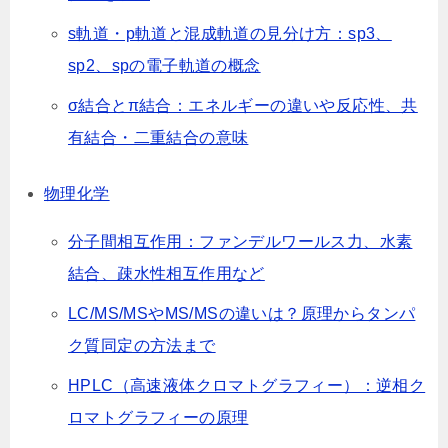
s軌道・p軌道と混成軌道の見分け方：sp3、
sp2、spの電子軌道の概念
σ結合とπ結合：エネルギーの違いや反応性、共
有結合・二重結合の意味
物理化学
分子間相互作用：ファンデルワールス力、水素
結合、疎水性相互作用など
LC/MS/MSやMS/MSの違いは？原理からタンパ
ク質同定の方法まで
HPLC（高速液体クロマトグラフィー）：逆相ク
ロマトグラフィーの原理