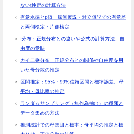
ないt検定の計算方法
有意水準とp値：帰無仮説・対立仮説での有意差
と両側検定・片側検定
t分布：正規分布との違いや公式の計算方法、自
由度の意味
カイ二乗分布：正規分布との関係や自由度を用
いた母分散の推定
区間推定：95%・99%信頼区間と標準誤差、母
平均・母比率の推定
ランダムサンプリング（無作為抽出）の種類と
データ集めの方法
推測統計での母集団と標本：母平均の推定と標