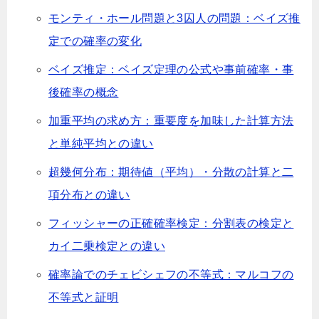
モンティ・ホール問題と3囚人の問題：ベイズ推
定での確率の変化
ベイズ推定：ベイズ定理の公式や事前確率・事
後確率の概念
加重平均の求め方：重要度を加味した計算方法
と単純平均との違い
超幾何分布：期待値（平均）・分散の計算と二
項分布との違い
フィッシャーの正確確率検定：分割表の検定と
カイ二乗検定との違い
確率論でのチェビシェフの不等式：マルコフの
不等式と証明