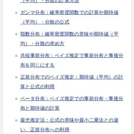
（平均）・分散の計算方法
ガンマ分布：確率密度関数での計算や期待値
（平均）・分散の公式
指数分布：確率密度関数の意味や期待値（平
均）・分散の求め方
共役事前分布：ベイズ推定で事前分布と事後分
布を同じにする
正規分布でのベイズ推定：期待値（平均）の計
算と公式の利用
ベータ分布：ベイズ推定での事前分布・事後分
布と期待値の計算
最尤推定法：公式の意味や最小二乗法との違
い、正規分布への利用