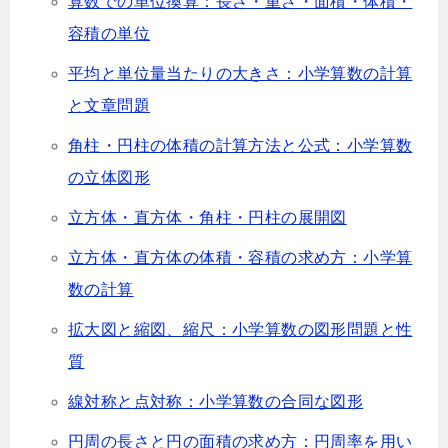
算数での単位換算：長さ・重さ・面積・体積・
容積の単位
平均と単位量当たりの大きさ：小学算数の計算
と文章問題
角柱・円柱の体積の計算方法と公式：小学算数
の立体図形
立方体・直方体・角柱・円柱の展開図
立方体・直方体の体積・容積の求め方：小学算
数の計算
拡大図と縮図、縮尺：小学算数の図形問題と性
質
線対称と点対称：小学算数の合同な図形
円周の長さと円の面積の求め方：円周率を用い