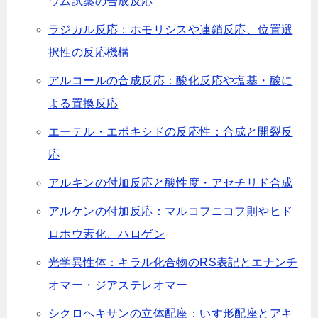
ウム試薬の合成反応
ラジカル反応：ホモリシスや連鎖反応、位置選
択性の反応機構
アルコールの合成反応：酸化反応や塩基・酸に
よる置換反応
エーテル・エポキシドの反応性：合成と開裂反
応
アルキンの付加反応と酸性度・アセチリド合成
アルケンの付加反応：マルコフニコフ則やヒド
ロホウ素化、ハロゲン
光学異性体：キラル化合物のRS表記とエナンチ
オマー・ジアステレオマー
シクロヘキサンの立体配座：いす形配座とアキ