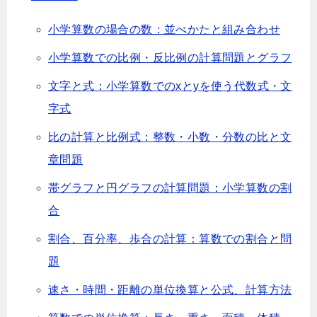
小学算数の場合の数：並べかたと組み合わせ
小学算数での比例・反比例の計算問題とグラフ
文字と式：小学算数でのxとyを使う代数式・文
字式
比の計算と比例式：整数・小数・分数の比と文
章問題
帯グラフと円グラフの計算問題：小学算数の割
合
割合、百分率、歩合の計算：算数での割合と問
題
速さ・時間・距離の単位換算と公式、計算方法