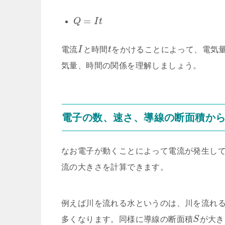
=
Q
I
t
電流
I
と時間
t
をかけることによって、電気
気量、時間の関係を理解しましょう。
電子の数、速さ、導線の断面積か
なお電子が動くことによって電流が発生し
流の大きさを計算できます。
例えば川を流れる水というのは、川を流れ
多くなります。同様に導線の断面積
S
が大き