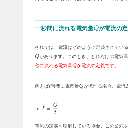
一秒間に流れる電気量
が電流の定
Q
それでは、電流はどのように定義されてい
Q
があります。このとき、どれだけの電気
秒に流れる電気量
Q
が電流の定義です。
例えば
t
秒間に電気量
Q
が流れる場合、電流
Q
=
I
t
電流の定義を理解している場合、この公式