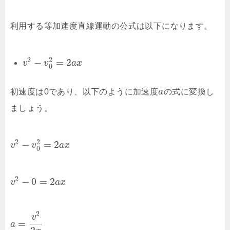
利用する等加速度直線運動の公式は以下になります。
2
2
−
=
2
v
v
a
x
0
初速度は0であり、以下のように加速度
a
の式に変換し
ましょう。
2
2
−
=
2
v
v
a
x
0
2
−
0
=
2
v
a
x
2
v
=
a