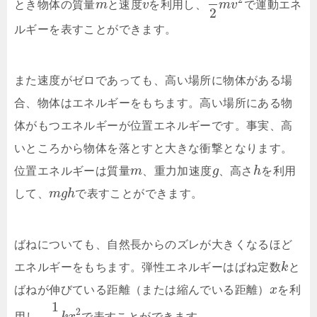
とき物体の質量
m
と速度
v
を利用し、
m
v
で運動エネ
2
ルギーを表すことができます。
また速度がゼロであっても、高い場所に物体がある場
合、物体はエネルギーをもちます。高い場所にある物
体がもつエネルギーが位置エネルギーです。事実、高
いところから物体を落とすと大きな衝撃となります。
位置エネルギーは質量
m
、重力加速度
g
、高さ
h
を利用
して、
m
g
h
で表すことができます。
ばねについても、自然長からのズレが大きくなるほど
エネルギーをもちます。弾性エネルギーはばね定数
k
と
ばねが伸びている距離（または縮んでいる距離）
x
を利
1
2
用し。
で表すことができます。