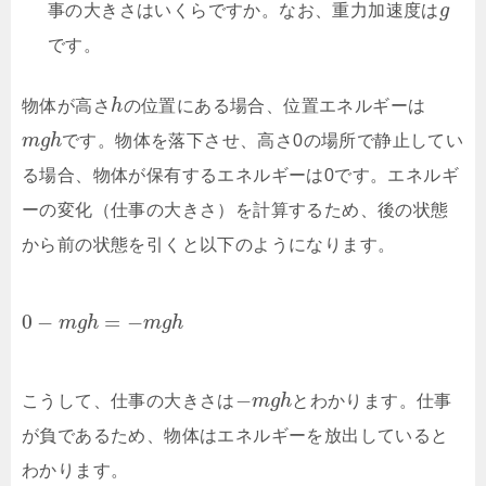
事の大きさはいくらですか。なお、重力加速度は
g
です。
物体が高さ
h
の位置にある場合、位置エネルギーは
m
g
h
です。物体を落下させ、高さ0の場所で静止してい
る場合、物体が保有するエネルギーは0です。エネルギ
ーの変化（仕事の大きさ）を計算するため、後の状態
から前の状態を引くと以下のようになります。
0
−
=
−
m
g
h
m
g
h
−
こうして、仕事の大きさは
m
g
h
とわかります。仕事
が負であるため、物体はエネルギーを放出していると
わかります。