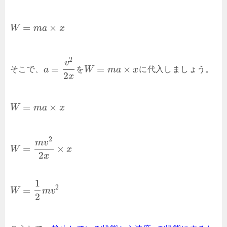
=
×
W
m
a
x
2
v
=
=
×
そこで、
a
を
W
m
a
x
に代入しましょう。
2
x
=
×
W
m
a
x
2
m
v
=
×
W
x
2
x
1
2
=
W
m
v
2