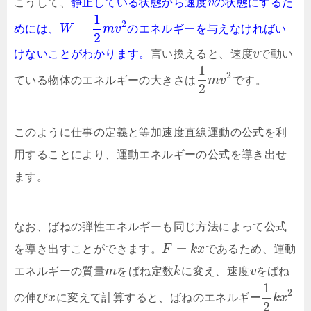
こうして、
静止している状態から速度
v
の状態にするた
1
2
=
めには、
W
m
v
のエネルギーを与えなければい
2
けないことがわかります。
言い換えると、速度
v
で動い
1
2
ている物体のエネルギーの大きさは
m
v
です。
2
このように仕事の定義と等加速度直線運動の公式を利
用することにより、運動エネルギーの公式を導き出せ
ます。
なお、ばねの弾性エネルギーも同じ方法によって公式
=
を導き出すことができます。
F
k
x
であるため、運動
エネルギーの質量
m
をばね定数
k
に変え、速度
v
をばね
1
2
の伸び
x
に変えて計算すると、ばねのエネルギー
k
x
2