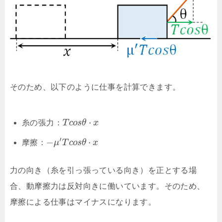
そのため、以下のように仕事を計算できます。
⋅
糸の張力：
T
c
o
s
θ
x
′
−
⋅
摩擦：
μ
T
c
o
s
θ
x
力の向き（糸を引っ張っている向き）を正とする場
合、動摩擦力は反対向きに働いています。そのため、
摩擦による仕事はマイナスになります。