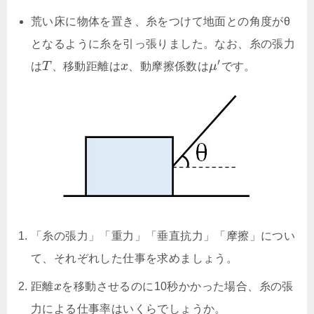
荒い床に物体を置き、糸をつけて地面との角度がθ
となるように糸を引っ張りました。なお、糸の張力
′
は
T
、移動距離は
x
、動摩擦係数は
μ
です。
「糸の張力」「重力」「垂直抗力」「摩擦」につい
て、それぞれした仕事を求めましょう。
距離
x
を移動させるのに10秒かかった場合、糸の張
力による仕事率はいくらでしょうか。