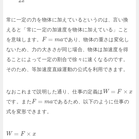
2
x
常に一定の力を物体に加えているというのは、言い換
えると「常に一定の加速度を物体に加えている」こと
=
を意味します。
F
m
a
であり、物体の重さは変化し
ないため、力の大きさが同じ場合、物体は加速度を得
ることによって一定の割合で徐々に速くなるのです。
そのため、等加速度直線運動の公式を利用できます。
=
×
なおこれまで説明した通り、仕事の定義は
W
F
x
=
です。また
F
m
a
であるため、以下のように仕事の
式を変形できます。
=
×
W
F
x