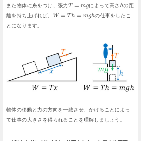
=
また物体に糸をつけ、張力
T
m
g
によって高さ
h
の距
=
=
離を持ち上げれば、
W
T
h
m
g
h
の仕事をしたこ
とになります。
物体の移動と力の方向を一致させ、かけることによっ
て仕事の大きさを得られることを理解しましょう。