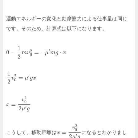
運動エネルギーの変化と動摩擦力による仕事量は同じ
です。そのため、計算式は以下になります。
1
′
2
0
−
=
−
⋅
m
v
μ
m
g
x
0
2
1
′
2
=
v
μ
g
x
0
2
2
v
0
=
x
2
′
μ
g
2
v
0
=
こうして、移動距離は
x
になるとわかりまし
2
′
μ
g