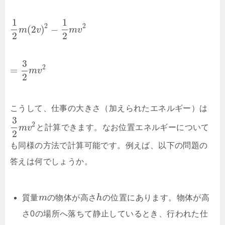
1
1
2
2
(
2
)
−
m
v
m
v
2
2
3
2
=
m
v
2
こうして、仕事の大きさ（加えられたエネルギー）は
3
2
m
v
と計算できます。なお位置エネルギーについて
2
も同様の方法で計算可能です。例えば、以下の問題の
答えは何でしょうか。
質量
m
の物体が高さ
h
の位置にあります。物体が高
さ0の場所へ落ちて静止しているとき、行われた仕