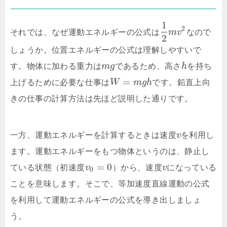
1
2
それでは、なぜ運動エネルギーの公式は
m
v
なので
2
しょうか。位置エネルギーの公式は理解しやすいで
す。物体に加わる重力は
m
g
であるため、高さ
h
を持ち
=
上げるために必要な仕事は
W
m
g
h
です。鉛直上向
きの仕事の計算方法は先ほど説明した通りです。
一方、運動エネルギーを計算するときは速度
v
を利用し
ます。運動エネルギーをもつ物体というのは、静止し
=
0
ている状態（初速度
v
）から、速度
v
になっている
0
ことを意味します。そこで、等加速度直線運動の公式
を利用して運動エネルギーの公式を導き出しましょ
う。