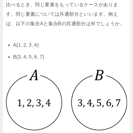
比べるとき、同じ要素をもっているケースがありま
す。同じ要素については共通部分といいます。例え
ば、以下の集合Aと集合Bの共通部分は何でしょうか。
A{1, 2, 3, 4}
B{3, 4, 5, 6, 7}