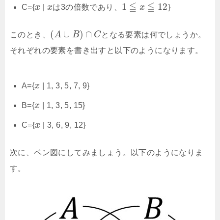
≦
≦
1
12
C={
x
|
x
は3の倍数であり、
x
}
(
∪
)
∩
このとき、
A
B
C
となる要素は何でしょうか。
それぞれの要素を書き出すと以下のようになります。
A={
x
| 1, 3, 5, 7, 9}
B={
x
| 1, 3, 5, 15}
C={
x
| 3, 6, 9, 12}
次に、ベン図にしてみましょう。以下のようになりま
す。