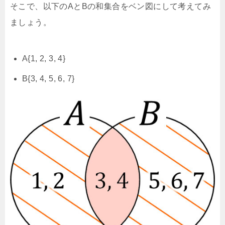
そこで、以下のAとBの和集合をベン図にして考えてみ
ましょう。
A{1, 2, 3, 4}
B{3, 4, 5, 6, 7}