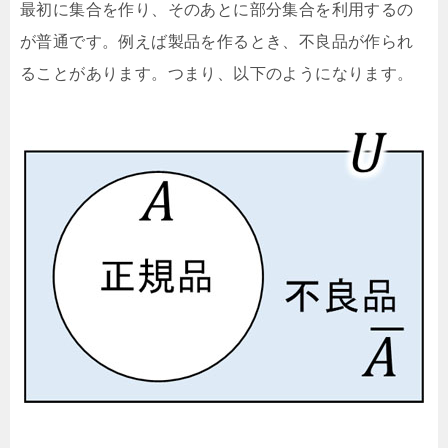
最初に集合を作り、そのあとに部分集合を利用するの
が普通です。例えば製品を作るとき、不良品が作られ
ることがあります。つまり、以下のようになります。