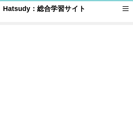
Hatsudy：総合学習サイト