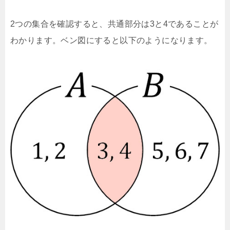
2つの集合を確認すると、共通部分は3と4であることが
わかります。ベン図にすると以下のようになります。