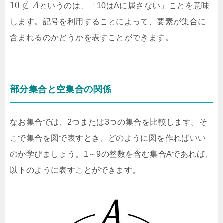
10
∉
A
というのは、「10はAに属さない」ことを意味
します。記号を利用することによって、要素が集合に
含まれるのかどうかを表すことができます。
部分集合と空集合の関係
なお集合では、2つまたは3つの集合を比較します。そ
こで集合を図で表すとき、どのように図を作ればいい
のか学びましょう。1～9の整数を含む集合Aであれば、
以下のように表すことができます。