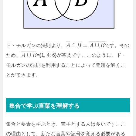
¯
¯
¯
¯
¯
¯
¯
¯
¯
¯
¯
¯
¯
¯
¯
¯
¯
¯
¯
¯
¯
∩
=
∪
ド・モルガンの法則より、
A
B
A
B
です。その
¯
¯
¯
¯
¯
¯
¯
¯
¯
¯
¯
¯
¯
∪
ため、
A
B
={1, 4, 6}が答えです。このように、ド・
モルガンの法則を利用することによって問題を解くこ
とができます。
集合で学ぶ言葉を理解する
集合と要素を学ぶとき、苦手とする人は多いです。こ
の理由として、新たな言葉や記号を覚える必要がある