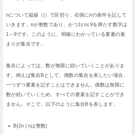
nについて縦線（|）で区切り、右側にnの条件を記して
いきます。nが整数であり、かつ1≦n≦9を満たす数字は
1～9です。このように、明確にわかっている要素の集
まりが集合です。
集合によっては、数が無限に続いていくことがありま
す。例えば集合Bとして、偶数の集合を表したい場合、
一つずつ要素を記すことはできません。偶数は無限に
数が続いていくため、すべての要素を記すことができ
ません。そこで、以下のように集合Bを表します。
B{2n | nは整数}