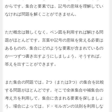
からです。集合と要素では、記号の意味を理解してい
なければ問題を解くことができません。
ただ概念は難しくなく、ベン図を利用すれば解ける問
題がほとんどです。言葉や記号の意味を覚える必要は
あるものの、集合にどのような要素が含まれているの
か一つずつ書き出すようにしましょう。そうすれば、
答えを出すことができます。
また集合の問題では、2つ（または3つ）の集合を比較
する問題がほとんどです。そこで全体集合や補集合の
考え方を利用して、集合に含まれる要素を探しましょ
う。場合によっては、ド・モルガンの法則を利用しな