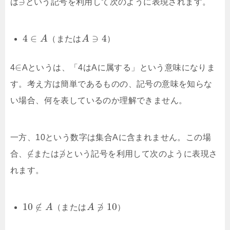
∋
は
という記号を利用して次のように表現されます。
4
∈
∋
4
A
（または
A
）
∈
4
Aというは、「4はAに属する」という意味になりま
す。考え方は簡単であるものの、記号の意味を知らな
い場合、何を表しているのか理解できません。
一方、10という数字は集合Aに含まれません。この場
∉
∌
合、
または
という記号を利用して次のように表現さ
れます。
10
∉
∌
10
A
（または
A
）