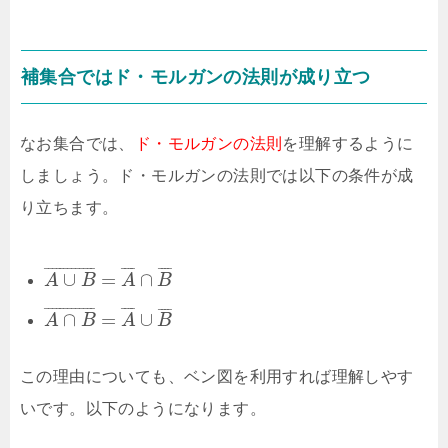
補集合ではド・モルガンの法則が成り立つ
なお集合では、
ド・モルガンの法則
を理解するように
しましょう。ド・モルガンの法則では以下の条件が成
り立ちます。
¯
¯
¯
¯
¯
¯
¯
¯
¯
¯
¯
¯
¯
¯
¯
¯
¯
¯
¯
¯
¯
∪
=
∩
A
B
A
B
¯
¯
¯
¯
¯
¯
¯
¯
¯
¯
¯
¯
¯
¯
¯
¯
¯
¯
¯
¯
¯
∩
=
∪
A
B
A
B
この理由についても、ベン図を利用すれば理解しやす
いです。以下のようになります。