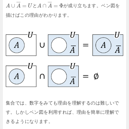
¯
¯
¯
¯
¯
¯
¯
¯
∪
=
∩
=
Φ
A
A
U
と
A
A
が成り立ちます。ベン図を
描けばこの理由がわかります。
集合では、数字をみても理由を理解するのは難しいで
す。しかしベン図を利用すれば、理由を簡単に理解で
きるようになります。