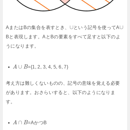
∪
∪
AまたはBの集合を表すとき、
という記号を使ってA
Bと表現します。AとBの要素をすべて足すと以下のよ
うになります。
∪
A
B
={1, 2, 3, 4, 5, 6, 7}
考え方は難しくないものの、記号の意味を覚える必要
があります。おさらいすると、以下のようになりま
す。
∩
A
B
=AかつB