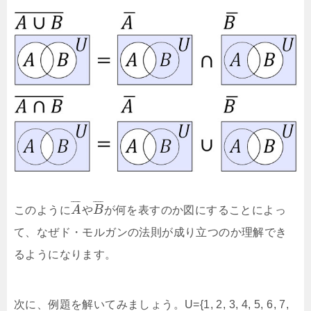
¯
¯
¯
¯
¯
¯
¯
¯
このように
A
や
B
が何を表すのか図にすることによっ
て、なぜド・モルガンの法則が成り立つのか理解でき
るようになります。
次に、例題を解いてみましょう。U={1, 2, 3, 4, 5, 6, 7,