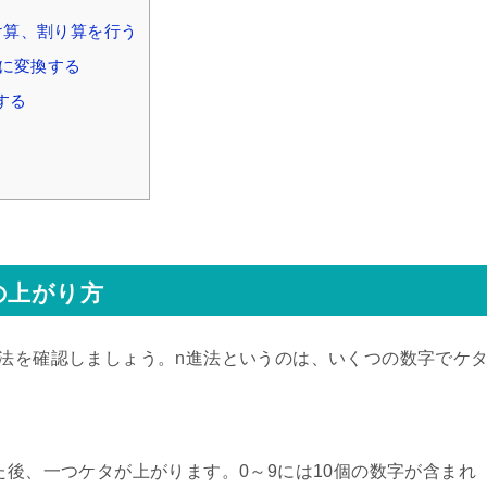
け算、割り算を行う
法に変換する
する
の上がり方
進法を確認しましょう。n進法というのは、いくつの数字でケ
た後、一つケタが上がります。0～9には10個の数字が含まれ