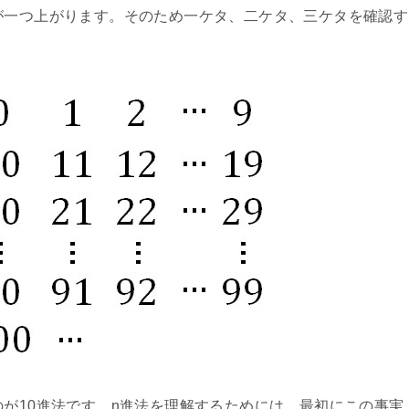
が一つ上がります。そのため一ケタ、二ケタ、三ケタを確認す
のが10進法です。n進法を理解するためには、最初にこの事実