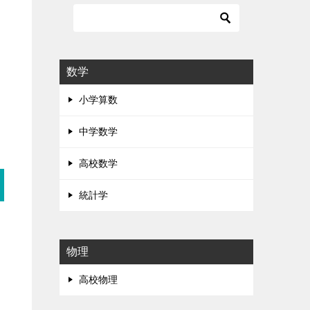
数学
小学算数
中学数学
高校数学
統計学
タ
物理
高校物理