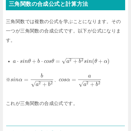
三角関数の合成公式と計算方法
三角関数では複数の公式を学ぶことになります。その
一つが三角関数の合成公式です。以下が公式になりま
す。
−
−
−
−
−
−
√
⋅
+
⋅
=
+
(
+
)
2
2
a
s
i
n
θ
b
c
o
s
θ
a
b
s
i
n
θ
α
b
a
=
=
※
s
i
n
α
、
c
o
s
α
−
−
−
−
−
−
−
−
−
−
−
−
√
√
+
+
2
2
2
2
a
b
a
b
これが三角関数の合成公式です。