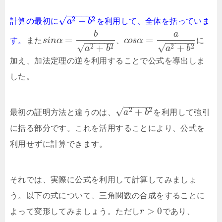
−
−
−
−
−
−
√
+
2
2
計算の最初に
a
b
を利用して、全体を括っていま
b
a
=
=
す。
また
s
i
n
α
、
c
o
s
α
に
−
−
−
−
−
−
−
−
−
−
−
−
√
√
+
+
2
2
2
2
a
b
a
b
加え、加法定理の逆を利用することで公式を導出しま
した。
−
−
−
−
−
−
√
+
2
2
最初の証明方法と違うのは、
a
b
を利用して強引
に括る部分です。これを活用することにより、公式を
利用せずに計算できます。
それでは、実際に公式を利用して計算してみましょ
う。以下の式について、三角関数の合成をすることに
>
0
よって変形してみましょう。ただし
r
であり、