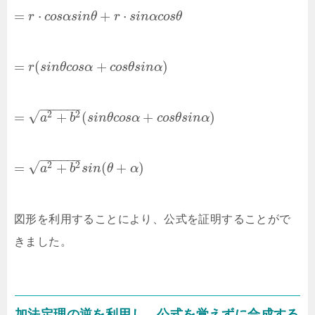
=
⋅
+
⋅
r
c
o
s
α
s
i
n
θ
r
s
i
n
α
c
o
s
θ
=
(
+
)
r
s
i
n
θ
c
o
s
α
c
o
s
θ
s
i
n
α
−
−
−
−
−
−
√
=
+
(
+
)
2
2
a
b
s
i
n
θ
c
o
s
α
c
o
s
θ
s
i
n
α
−
−
−
−
−
−
√
=
+
(
+
)
2
2
a
b
s
i
n
θ
α
図形を利用することにより、公式を証明することがで
きました。
加法定理の逆を利用し、公式を覚えずに合成する