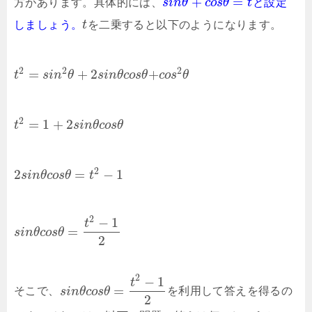
+
=
方があります。具体的には、
s
i
n
θ
c
o
s
θ
t
と設定
しましょう。
t
を二乗すると以下のようになります。
2
2
2
=
+
2
+
t
s
i
n
θ
s
i
n
θ
c
o
s
θ
c
o
s
θ
2
=
1
+
2
t
s
i
n
θ
c
o
s
θ
2
2
=
−
1
s
i
n
θ
c
o
s
θ
t
2
−
1
t
=
s
i
n
θ
c
o
s
θ
2
2
−
1
t
=
そこで、
s
i
n
θ
c
o
s
θ
を利用して答えを得るの
2