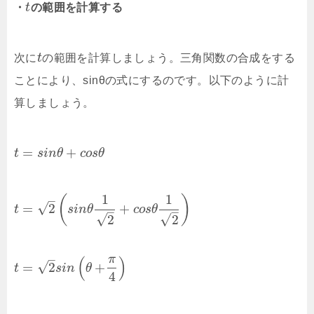
・
t
の範囲を計算する
次に
t
の範囲を計算しましょう。三角関数の合成をする
ことにより、sinθの式にするのです。以下のように計
算しましょう。
=
+
t
s
i
n
θ
c
o
s
θ
1
1
–
(
)
√
=
2
+
t
s
i
n
θ
c
o
s
θ
–
–
√
√
2
2
–
π
(
)
√
=
2
+
t
s
i
n
θ
4