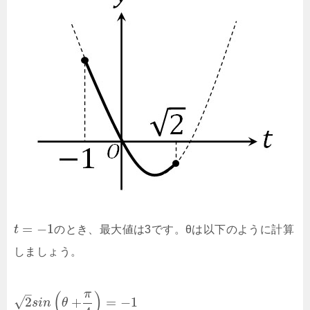
=
−
1
t
のとき、最大値は3です。θは以下のように計算
しましょう。
–
π
(
)
√
2
+
=
−
1
s
i
n
θ