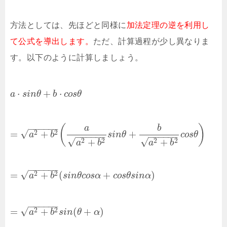
方法としては、先ほどと同様に
加法定理の逆を利用し
て公式を導出します。
ただ、計算過程が少し異なりま
す。以下のように計算しましょう。
⋅
+
⋅
a
s
i
n
θ
b
c
o
s
θ
−
−
−
−
−
−
(
)
a
b
√
=
+
+
2
2
a
b
s
i
n
θ
c
o
s
θ
−
−
−
−
−
−
−
−
−
−
−
−
√
√
+
+
2
2
2
2
a
b
a
b
−
−
−
−
−
−
√
=
+
(
+
)
2
2
a
b
s
i
n
θ
c
o
s
α
c
o
s
θ
s
i
n
α
−
−
−
−
−
−
√
=
+
(
+
)
2
2
a
b
s
i
n
θ
α