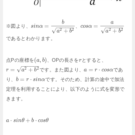
b
a
=
=
※図より、
s
i
n
α
、
c
o
s
α
−
−
−
−
−
−
−
−
−
−
−
−
√
√
+
+
2
2
2
2
a
b
a
b
であるとわかります。
(
,
)
点Pの座標を
a
b
、OPの長さを
r
とすると、
−
−
−
−
−
−
√
=
+
=
⋅
2
2
r
a
b
です。また図より、
a
r
c
o
s
α
であ
=
⋅
り、
b
r
s
i
n
α
です。そのため、計算の途中で加法
定理を利用することにより、以下のように式を変形で
きます。
⋅
+
⋅
a
s
i
n
θ
b
c
o
s
θ