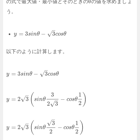
の式で最大値・最小値とそのときのθの値を求めましょ
う。
–
√
=
3
−
3
y
s
i
n
θ
c
o
s
θ
以下のように計算します。
–
√
=
3
−
3
y
s
i
n
θ
c
o
s
θ
3
1
–
(
)
√
=
2
3
−
y
s
i
n
θ
c
o
s
θ
–
2
√
2
3
–
√
3
1
–
(
)
√
=
2
3
−
y
s
i
n
θ
c
o
s
θ
2
2