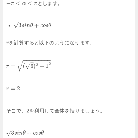
−
<
<
π
α
π
とします。
–
√
3
+
s
i
n
θ
c
o
s
θ
r
を計算すると以下のようになります。
−
−
−
−
−
−
−
−
−
–
√
2
√
=
(
3
)
+
1
2
r
=
2
r
そこで、2を利用して全体を括りましょう。
–
√
3
+
s
i
n
θ
c
o
s
θ