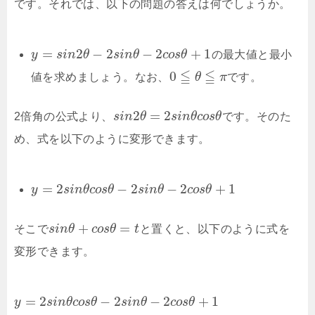
です。それでは、以下の問題の答えは何でしょうか。
=
2
−
2
−
2
+
1
y
s
i
n
θ
s
i
n
θ
c
o
s
θ
の最大値と最小
≦
≦
0
値を求めましょう。なお、
θ
π
です。
2
=
2
2倍角の公式より、
s
i
n
θ
s
i
n
θ
c
o
s
θ
です。そのた
め、式を以下のように変形できます。
=
2
−
2
−
2
+
1
y
s
i
n
θ
c
o
s
θ
s
i
n
θ
c
o
s
θ
+
=
そこで
s
i
n
θ
c
o
s
θ
t
と置くと、以下のように式を
変形できます。
=
2
−
2
−
2
+
1
y
s
i
n
θ
c
o
s
θ
s
i
n
θ
c
o
s
θ