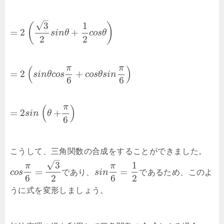
–
√
3
1
(
)
=
2
+
s
i
n
θ
c
o
s
θ
2
2
π
π
(
)
=
2
+
s
i
n
θ
c
o
s
c
o
s
θ
s
i
n
6
6
π
(
)
=
2
+
s
i
n
θ
6
こうして、三角関数の合成をすることができました。
–
√
3
1
π
π
=
=
c
o
s
であり、
s
i
n
であるため、このよ
6
2
6
2
うに式を変形しましょう。