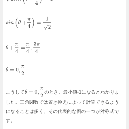
4
1
π
(
)
+
=
s
i
n
θ
–
4
√
2
3
π
π
π
+
=
,
θ
4
4
4
π
=
0
,
θ
2
π
=
0
,
こうして
θ
のとき、最小値-1になるとわかりま
2
した。三角関数では置き換えによって計算できるよう
になることは多く、その代表的な例の一つが対称式で
す。