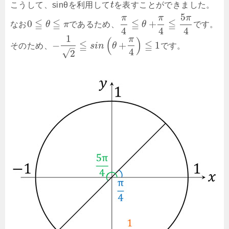
こうして、sinθを利用して
t
を表すことができました。
5
π
π
π
≦
≦
≦
≦
0
+
なお
θ
π
であるため、
θ
です。
4
4
4
1
π
(
)
≦
≦
−
+
1
そのため、
s
i
n
θ
です。
–
4
√
2