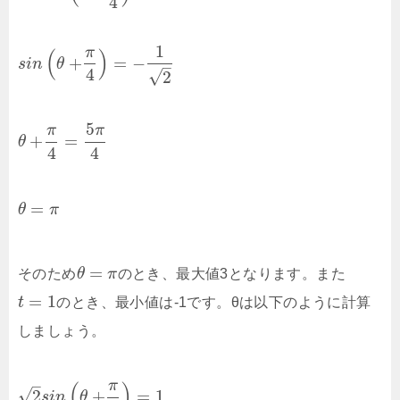
4
1
π
(
)
+
=
−
s
i
n
θ
–
4
√
2
5
π
π
+
=
θ
4
4
=
θ
π
=
そのため
θ
π
のとき、最大値3となります。また
=
1
t
のとき、最小値は-1です。θは以下のように計算
しましょう。
–
π
(
)
√
2
+
=
1
s
i
n
θ