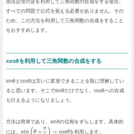
加法定理の逆を利用して三角関数の合成をする場合、
すべての問題で公式を覚える必要がありません。その
ため、この方法を利用して三角関数の合成をすること
をおすすめします。
cosθを利用して三角関数の合成をする
sinθとcosθは互いに変形できることを既に理解してい
ると思います。そこでsinθだけでなく、cosθへの合成
も行えるようになりましょう。
方法は簡単であり、sinθの位相をずらします。具体的
π
(
)
+
=
には、
s
i
n
θ
c
o
s
θ
を利用します。