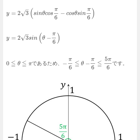
–
π
π
(
)
√
=
2
3
−
y
s
i
n
θ
c
o
s
c
o
s
θ
s
i
n
6
6
–
π
(
)
√
=
2
3
−
y
s
i
n
θ
6
5
π
π
π
≦
≦
≦
≦
0
−
−
θ
π
であるため、
θ
です。
6
6
6