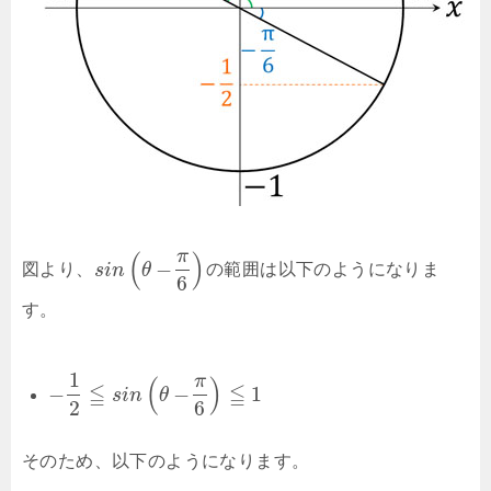
π
(
)
−
図より、
s
i
n
θ
の範囲は以下のようになりま
6
す。
1
π
(
)
≦
≦
−
−
1
s
i
n
θ
2
6
そのため、以下のようになります。