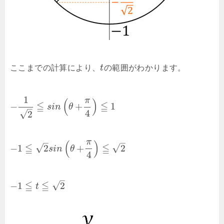
ここまでの計算により、
t
の範囲がわかります。
1
π
(
)
≦
≦
−
+
1
s
i
n
θ
–
4
√
2
–
–
π
(
)
≦
≦
√
√
−
1
2
+
2
s
i
n
θ
4
–
≦
≦
√
−
1
2
t