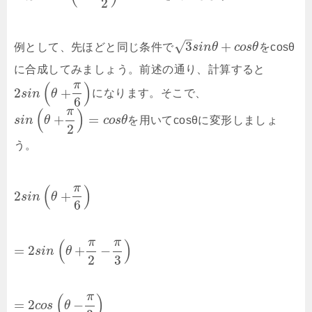
2
–
√
3
+
例として、先ほどと同じ条件で
s
i
n
θ
c
o
s
θ
をcosθ
に合成してみましょう。前述の通り、計算すると
π
(
)
2
+
s
i
n
θ
になります。そこで、
6
π
(
)
+
=
s
i
n
θ
c
o
s
θ
を用いてcosθに変形しましょ
2
う。
π
(
)
2
+
s
i
n
θ
6
π
π
(
)
=
2
+
−
s
i
n
θ
2
3
π
(
)
=
2
−
c
o
s
θ