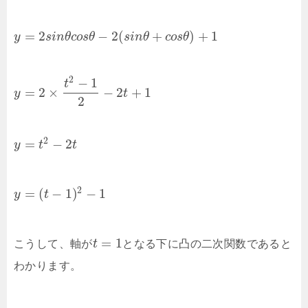
=
2
−
2
(
+
)
+
1
y
s
i
n
θ
c
o
s
θ
s
i
n
θ
c
o
s
θ
2
−
1
t
=
2
×
−
2
+
1
y
t
2
2
=
−
2
y
t
t
2
=
(
−
1
)
−
1
y
t
=
1
こうして、軸が
t
となる下に凸の二次関数であると
わかります。