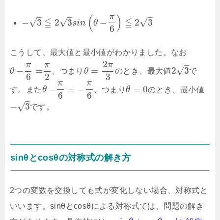
–
–
–
π
(
)
≦
≦
√
√
√
−
3
2
3
−
2
3
s
i
n
θ
6
こうして、最大値と最小値がわかりました。なお
2
–
π
π
π
√
−
=
=
2
3
θ
、つまり
θ
のとき、最大値
で
6
2
3
π
π
−
=
−
=
0
す。また
θ
、つまり
θ
のとき、最小値
6
6
–
√
−
3
です。
sinθとcosθの対称式の解き方
2つの変数を交換しても式が変化しない場合、対称式と
いいます。sinθとcosθによる対称式では、問題の解き